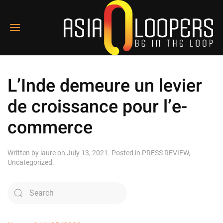
L’Inde demeure un levier
de croissance pour l’e-
commerce
Written by
laure
on
July 13, 2021
. Posted in
PRESS REVIEW
,
Uncategorized
.