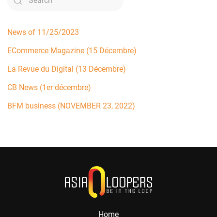
News of 11/25/2023
ECommerce Magazine (15 Décembre)
La Revue du Digital (13 Décembre)
CB News (1er décembre)
BFM business (NOVEMBER 23, 2022)
Home