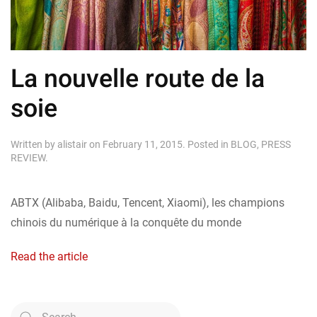
La nouvelle route de la
soie
Written by
alistair
on
February 11, 2015
. Posted in
BLOG
,
PRESS
REVIEW
.
ABTX (Alibaba, Baidu, Tencent, Xiaomi), les champions
chinois du numérique à la conquête du monde
Read the article