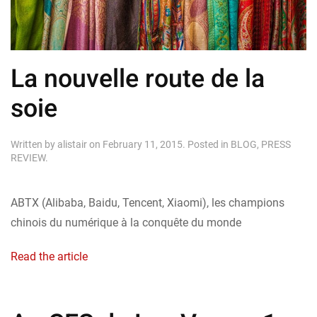
La nouvelle route de la
soie
Written by
alistair
on
February 11, 2015
. Posted in
BLOG
,
PRESS
REVIEW
.
ABTX (Alibaba, Baidu, Tencent, Xiaomi), les champions
chinois du numérique à la conquête du monde
Read the article