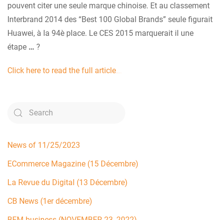
pouvent citer une seule marque chinoise. Et au classement
Interbrand 2014 des “Best 100 Global Brands” seule figurait
Huawei, à la 94è place. Le CES 2015 marquerait il une
étape
…
?
Click here to read the full article
Movie Rings (2017)
News of 11/25/2023
ECommerce Magazine (15 Décembre)
La Revue du Digital (13 Décembre)
CB News (1er décembre)
BFM business (NOVEMBER 23, 2022)