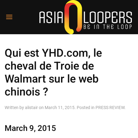
Qui est YHD.com, le
cheval de Troie de
Walmart sur le web
chinois ?
Written by
alistair
on
March 11, 2015
. Posted in
PRESS REVIEW
.
March 9, 2015