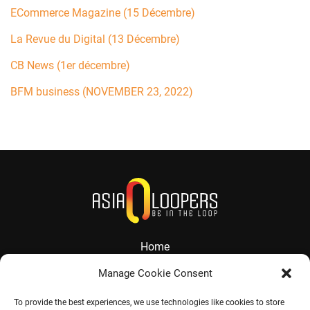
ECommerce Magazine (15 Décembre)
La Revue du Digital (13 Décembre)
CB News (1er décembre)
BFM business (NOVEMBER 23, 2022)
Home
About
Manage Cookie Consent
Services
To provide the best experiences, we use technologies like cookies to store