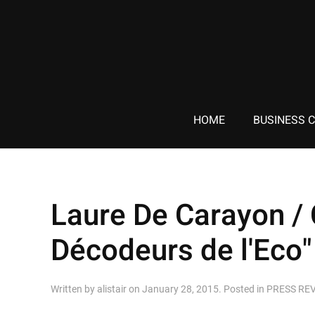
HOME
BUSINESS 
Laure De Carayon / 
Décodeurs de l'Eco
Written by
alistair
on
January 28, 2015
. Posted in
PRESS RE