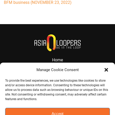
BFM business (NOVEMBER 23, 2022)
Home
About
Manage Cookie Consent
Services
To provide the best experiences, we use technologies like cookies to store
and/or access device information. Consenting to these technologies will
Contact
allow us to process data such as browsing behaviour or unique IDs on this
site. Not consenting or withdrawing consent, may adversely affect certain
Jobs
features and functions.
Accept