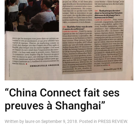
“China Connect fait ses
preuves à Shanghai”
Written by
laure
on
September 9, 2018
. Posted in
PRESS REVIEW
.